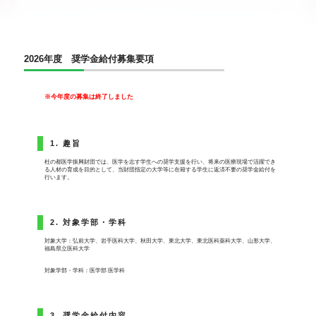
2026年度 奨学金給付募集要項
※今年度の募集は終了しました
1. 趣旨
杜の都医学振興財団では、医学を志す学生への奨学支援を行い、将来の医療現場で活躍でき
る人材の育成を目的として、当財団指定の大学等に在籍する学生に返済不要の奨学金給付を
行います。
2. 対象学部・学科
対象大学：弘前大学、岩手医科大学、秋田大学、東北大学、東北医科薬科大学、山形大学、
福島県立医科大学
対象学部・学科：医学部 医学科
3. 奨学金給付内容