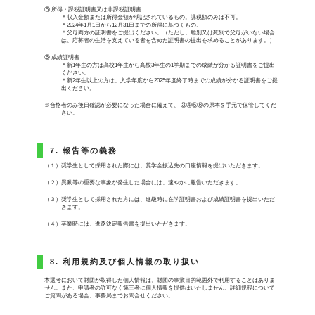
⑤ 所得・課税証明書又は非課税証明書
＊収入金額または所得金額が明記されているもの。課税額のみは不可。
＊2024年1月1日から12月31日までの所得に基づくもの。
＊父母両方の証明書をご提出ください。（ただし、離別又は死別で父母がいない場合
は、応募者の生活を支えている者を含めた証明書の提出を求めることがあります。）
⑥ 成績証明書
＊新1年生の方は高校1年生から高校3年生の1学期までの成績が分かる証明書をご提出
ください。
＊新2年生以上の方は、入学年度から2025年度終了時までの成績が分かる証明書をご提
出ください。
※合格者のみ後日確認が必要になった場合に備えて、 ③④⑤⑥の原本を手元で保管してくだ
さい。
7. 報告等の義務
（１）奨学生として採用された際には、奨学金振込先の口座情報を提出いただきます。
（２）異動等の重要な事象が発生した場合には、速やかに報告いただきます。
（３）奨学生として採用された方には、進級時に在学証明書および成績証明書を提出いただ
きます。
（４）卒業時には、進路決定報告書を提出いただきます。
8. 利用規約及び個人情報の取り扱い
本選考において財団が取得した個人情報は、財団の事業目的範囲外で利用することはありま
せん。また、申請者の許可なく第三者に個人情報を提供はいたしません。詳細規程について
ご質問がある場合、事務局までお問合せください。