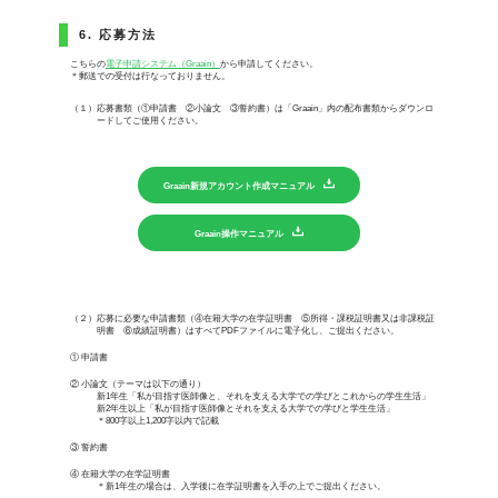
6. 応募方法
こちらの
電子申請システム（Graain）
から申請してください。
＊郵送での受付は行なっておりません。
（１）応募書類（①申請書 ②小論文 ③誓約書）は「Graain」内の配布書類からダウンロ
ードしてご使用ください。
Graain新規アカウント作成マニュアル
Graain操作マニュアル
（２）応募に必要な申請書類（④在籍大学の在学証明書 ⑤所得・課税証明書又は非課税証
明書 ⑥成績証明書）はすべてPDFファイルに電子化し、ご提出ください。
① 申請書
② 小論文（テーマは以下の通り）
新1年生「私が目指す医師像と、それを支える大学での学びとこれからの学生生活」
新2年生以上「私が目指す医師像とそれを支える大学での学びと学生生活」
＊800字以上1,200字以内で記載
③ 誓約書
④ 在籍大学の在学証明書
＊新1年生の場合は、入学後に在学証明書を入手の上でご提出ください。