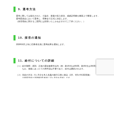
9. 選考方法
選考に際しては提出された、小論文、家庭の収入状況、成績証明書を書面上で審査します。
選考委員会において選考し、理事会で正式に決定します。
（採否理由に関するご質問には回答いたしかねますのでご了承ください。）
10. 採否の通知
2026年8月上旬に応募者全員に選考結果を通知します。
11. 給付についての詳細
（１）給付期間：原則、正規の最短修業年以内（例：新1年生は6年間、新4年生は3年間）。
なお、進級にあったての再申請は不要であり、給付は継続されます。
（２）支給の方法：6ヶ月分を本人名義の銀行口座に振込（3月、9月の年2回実施）
※初回支給は2026年9月末頃に12ヶ月分を支給します。
2年目からは4～9月の6か月分を3月末頃に、10月～翌3月の6か月分を9月末頃に支給し
ます。
（３）当財団の奨学金は、他の奨学金（給付型・貸与型を問わず）と併用していただいても
差し支えありません。
問い合わせ先
公益財団法人杜の都医学振興財団 事務局