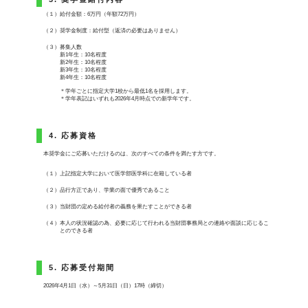
（１）給付金額：6万円（年額72万円）
（２）奨学金制度：給付型（返済の必要はありません）
（３）募集人数
新1年生：10名程度
新2年生：10名程度
新3年生：10名程度
新4年生：10名程度
＊学年ごとに指定大学1校から最低1名を採用します。
＊学年表記はいずれも2026年4月時点での新学年です。
4. 応募資格
本奨学金にご応募いただけるのは、次のすべての条件を満たす方です。
（１）上記指定大学において医学部医学科に在籍している者
（２）品行方正であり、学業の面で優秀であること
（３）当財団の定める給付者の義務を果たすことができる者
（４）本人の状況確認の為、必要に応じて行われる当財団事務局との連絡や面談に応じるこ
とのできる者
5. 応募受付期間
2026年4月1日（水）～5月31日（日）17時（締切）